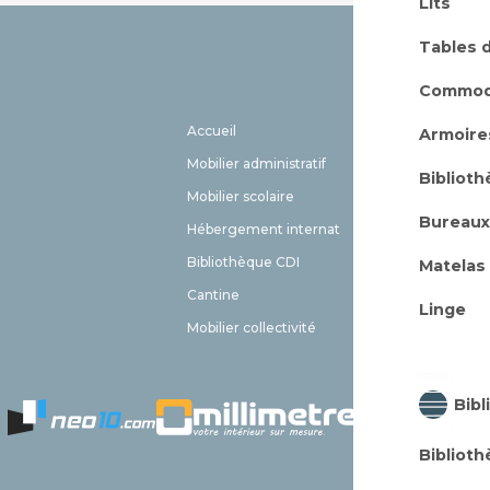
Lits
Tables 
Commo
Accueil
EHPAD
Armoire
Mobilier administratif
Meuble 
Bibliot
Mobilier scolaire
Aménag
Bureaux
Hébergement internat
Livraiso
Bibliothèque CDI
Contact
Matelas
Cantine
FAQ
Linge
Mobilier collectivité
Plan du 
Bibl
Bibliot