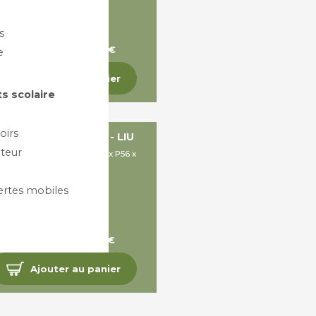
s
A partir de 291,86 €
e
Ajouter au panier
s scolaire
oirs
CHAISE ET FAUTEUIL - LIU
teur
ims: H97 ou 85 x L47 ou 55 x P56 x
A48cm
ertes mobiles
A partir de 187,09 €
Ajouter au panier