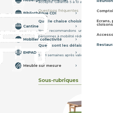
Hébergement internat
Réunion
accepté. Garantie 5 à 10 ans. Franco dès 1 
Questions fréquentes
Comptoi
Bibliothèque CDI
Ecrans,
Quelle chaise choisir pour le resta
cloisons
Cantine
Nous recommandons une chaise rembourr
Accesso
personnes à mobilité réduite.
Mobilier collectivité
Restaur
Quels sont les délais ?
EHPAD
5 à 8 semaines après validation du devis.
Meuble sur mesure
Sous-rubriques