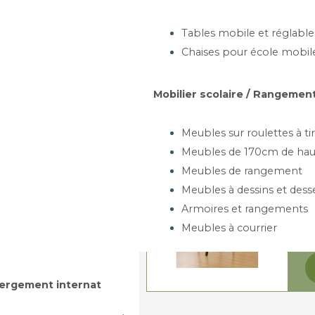
Tables mobile et réglable
artir de 182,14 €
Chaises pour école mobil
Ajouter au panier
Mobilier scolaire / Rangement
Meubles sur roulettes à tir
ET FAUTEUIL - BETTY
Meubles de 170cm de hau
Gamme Betty
D
Meubles de rangement
Meubles à dessins et dess
Armoires et rangements
Meubles à courrier
artir de 176,00 €
Ajouter au panier
ergement internat