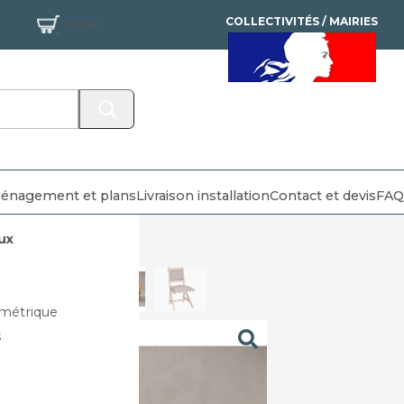
COLLECTIVITÉS / MAIRIES
Panier
MANDAT ADMINISTRATIF
ACCEPTÉ
énagement et plans
Livraison installation
Contact et devis
FAQ
ux
métrique
s
e :
rt,
tif