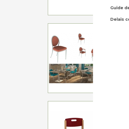
Guide de
Delais c
CHAISE 
Structure
Po
A p
CHAISE
PIEDS
PRÉHE