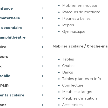
LES À PIÉTEMENT
B
Mobilier en mousse
L ET RÉGLABLE - X1
enfance
Parcours de motricité
D120cm (ronde), D120cm
maternelle
le), L120 x P120cm (carrée)
Piscines à balles
Repos
e secondaire
Gymnastique
-amphithéâtre
rtir de 1 415,98 €
Mobilier scolaire / Crèche-ma
oire
Ajouter au panier
eurs
Tables
Chaises
x
UFFETS - MAE
BU
Bancs
, 3 ou quatre portes
mobile
Tables pliantes et info
Coin lecture
r PMR
Meubles à langer
nts scolaire
Meubles d'imitation
artir de 498,78 €
ons
Accessoires