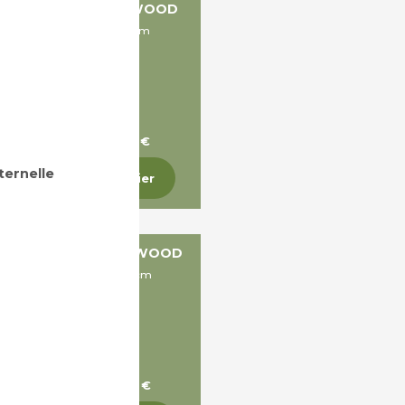
UFFET 2 PORTES - WOOD
Dims: H90 x P55 x L113cm
A partir de 1 115,89 €
ternelle
Ajouter au panier
FFETS 3 PORTES - WOOD
Dims: H90 x P55 x L168cm
A partir de 1 297,21 €