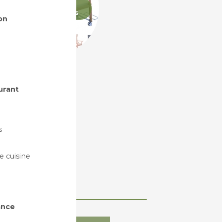
Fauteuils
ergonomiques
on
urant
s
 cuisine
ance