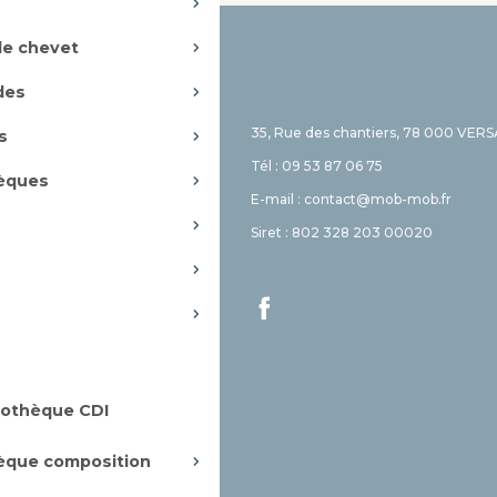
de chevet
des
35, Rue des chantiers, 78 000 VERS
s
sur mesure
Tél : 09 53 87 06 75
hèques
ement et plans
E-mail : contact@mob-mob.fr
n installation
Siret : 802 328 203 00020
 et devis
site
iothèque CDI
hèque composition