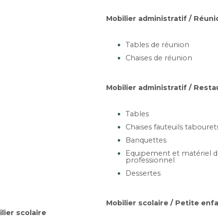
Tables
Chaises et
ergonomiques
fauteuils
Mobilier administratif / Réuni
Tables de réunion
Chaises de réunion
Mobilier administratif / Resta
Tables
Buffets
Chaises fauteuils tabouret
Banquettes
Equipement et matériel de
professionnel
Dessertes
Mobilier scolaire / Petite enf
lier scolaire