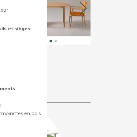
teur
uils et sièges
aux
gements
s
rmoirettes en bois