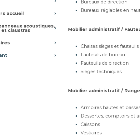
Bureaux de direction
500 € HT. Devis sous 24h au 09 53 87 06 75.
Bureaux réglables en hau
rs accueil
 panneaux acoustiques,
urant d'un EHPAD ?
Mobilier administratif / Faute
 et claustras
ée avec accoudoirs, stable et facile à nettoyer, adaptée 
ires
Chaises sièges et fauteuils
Fauteuils de bureau
ant
Fauteuils de direction
Sièges techniques
Mobilier administratif / Ran
Armoires hautes et basse
Dessertes, comptoirs et a
Caissons
Vestiaires