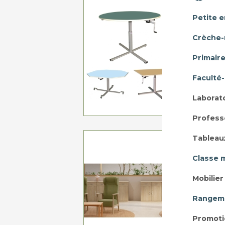
TAB
CENTRA
Petite 
Dims: 
Crèche-
(octogona
Primair
Faculté
A pa
Laborat
Profess
Tableau
B
2
Classe 
Mobilie
Rangeme
A p
Promoti