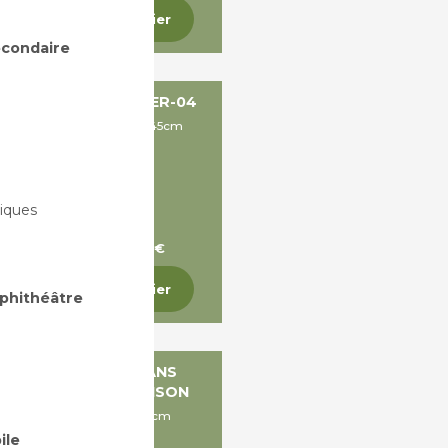
Ajouter au panier
secondaire
HAISE 4 PIEDS - DIFIER-04
Dims: A45 x P45 x H82 x L45cm
iques
A partir de 246,05 €
Ajouter au panier
mphithéâtre
CHAISE AVEC ET SANS
ACCOUDOIRS - MADISON
Dims: L49,5 x P59 x H83cm
ile