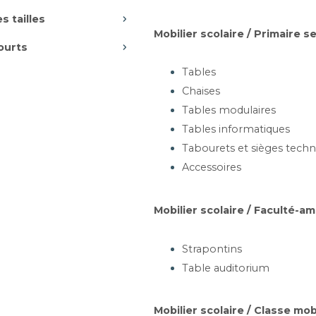
Ajouter au panier
s tailles
Mobilier scolaire / Primaire 
ourts
& BRIDGE & CANAPÉ -
C
Tables
260
Chaises
 en aluminium - Roulettes -
Tables modulaires
ignée de préhension
Tables informatiques
Tabourets et sièges techn
Accessoires
artir de 330,97 €
Ajouter au panier
Mobilier scolaire / Faculté-a
Strapontins
 APPUI SUR TABLE 4
Table auditorium
 AVEC POIGNÉE DE
NSION - ARLEQUIN
En hêtre naturel
Mobilier scolaire / Classe mob