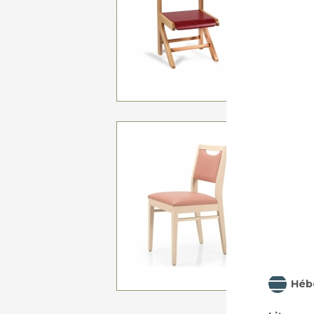
A p
CHAISE 
A p
Héb