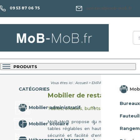
09 53 87 06 75
contact@mob-mob.fr
PRODUITS
Vous êtes ici :
Accueil
>
EHPAD
>
Restaurant
Mobi
CATÉGORIES
Mobilier de restaurant pour
Bureaux
Mobilier administratif
Tables, chaises, buffets et claustras ada
Fauteuil
MoB-MoB propose du mobilier de restaur
Mobilier scolaire
Rangem
tables réglables en hauteur, chaises rembo
sécurité et facilité d'entretien garantis. 