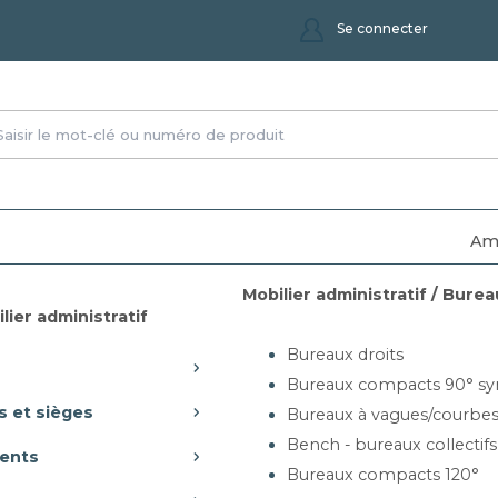
Se connecter
Am
Mobilier administratif / Burea
lier administratif
 EHPAD et maisons de retraite
Bureaux droits
Bureaux compacts 90° sy
ptés aux seniors
s et sièges
Bureaux à vagues/courbe
ant spécialement conçu pour les EHPAD et maisons de retrait
Bench - bureaux collectifs
ents
urrées en tissu, fauteuils de repas, buffets et claustras. Confo
Bureaux compacts 120°
Livraison et installation dans toute la France. Mandat administra