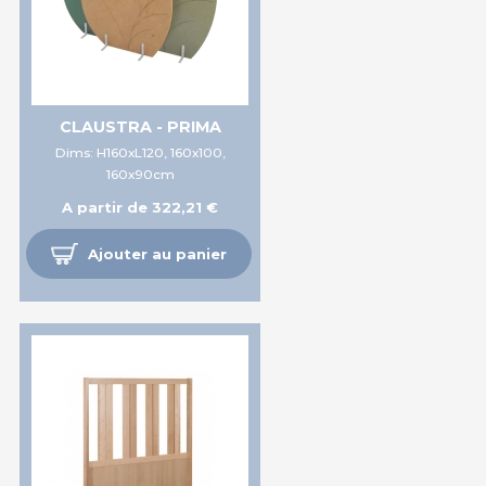
CLAUSTRA - PRIMA
Dims: H160xL120, 160x100,
160x90cm
A partir de 322,21 €
Ajouter au panier