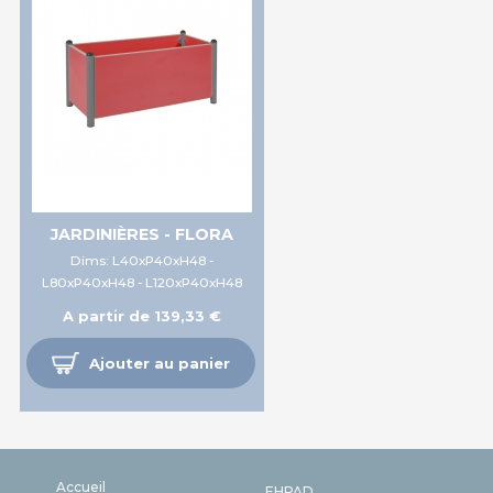
JARDINIÈRES - FLORA
Dims: L40xP40xH48 -
L80xP40xH48 - L120xP40xH48
A partir de 139,33 €
Ajouter au panier
Accueil
EHPAD