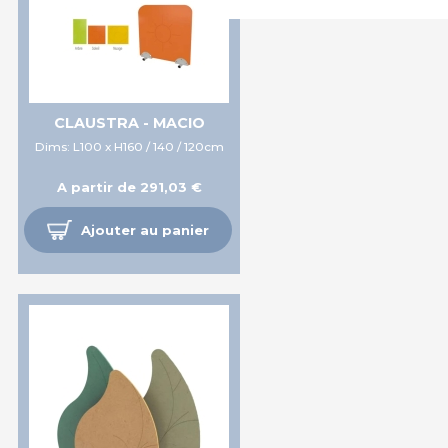
CLAUSTRA - MACIO
Dims: L100 x H160 / 140 / 120cm
A partir de 291,03 €
Ajouter au panier