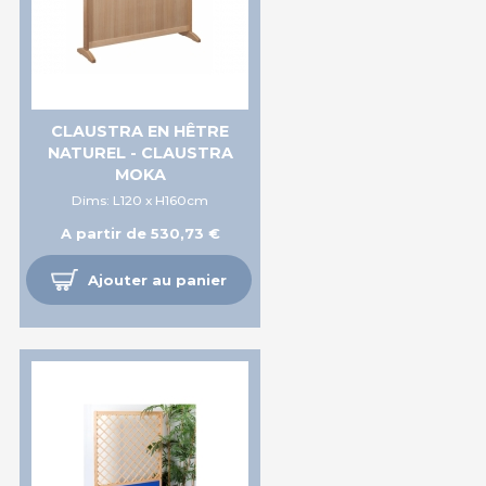
CLAUSTRA EN HÊTRE
NATUREL - CLAUSTRA
MOKA
Dims: L120 x H160cm
A partir de 530,73 €
Ajouter au panier